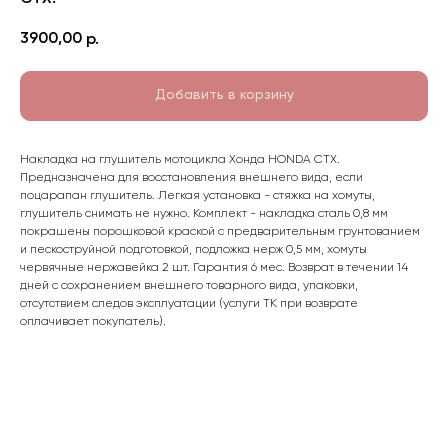
3900,00
р.
Добавить в корзину
Накладка на глушитель мотоцикла Хонда HONDA СТХ.
Предназначена для восстановления внешнего вида, если
поцарапан глушитель. Легкая установка - стяжка на хомуты,
глушитель снимать не нужно. Комплект - накладка сталь 0,8 мм
покрашены порошковой краской с предварительным грунтованием
и пескоструйной подготовкой, подложка нерж 0,5 мм, хомуты
червячные нержавейка 2 шт. Гарантия 6 мес. Возврат в течении 14
дней с сохранением внешнего товарного вида, упаковки,
отсутствием следов эксплуатации (услуги ТК при возврате
оплачивает покупатель).