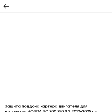
Защита поддона картера двигателя для
мотоцикла HONDA NC 700 750 S X 2012-2025 г.в