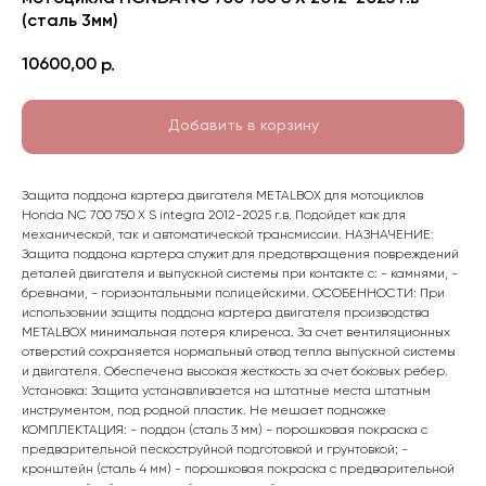
(сталь 3мм)
10600,00
р.
Добавить в корзину
Защита поддона картера двигателя METALBOX для мотоциклов
Honda NC 700 750 X S integra 2012-2025 г.в. Подойдет как для
механической, так и автоматической трансмиссии. НАЗНАЧЕНИЕ:
Защита поддона картера служит для предотвращения повреждений
деталей двигателя и выпускной системы при контакте с: - камнями, -
бревнами, - горизонтальными полицейскими. ОСОБЕННОСТИ: При
использовнии защиты поддона картера двигателя производства
METALBOX минимальная потеря клиренса. За счет вентиляционных
отверстий сохраняется нормальный отвод тепла выпускной системы
и двигателя. Обеспечена высокая жесткость за счет боковых ребер.
Установка: Защита устанавливается на штатные места штатным
инструментом, под родной пластик. Не мешает подножке
КОМПЛЕКТАЦИЯ: - поддон (сталь 3 мм) - порошковая покраска с
предварительной пескоструйной подготовкой и грунтовкой; -
кронштейн (сталь 4 мм) - порошковая покраска с предварительной